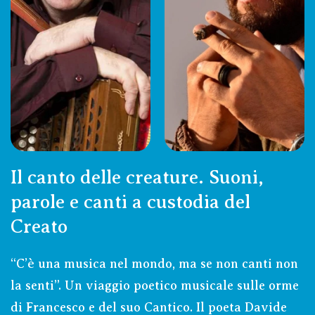
SCOPRI
SCOPRI
Il canto delle creature. Suoni,
parole e canti a custodia del
Creato
“C’è una musica nel mondo, ma se non canti non
la senti”. Un viaggio poetico musicale sulle orme
di Francesco e del suo Cantico. Il poeta Davide